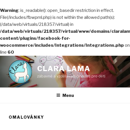
Warning
: is_readable(): open_basedir restriction in effect.
File(/includes/fbwpml.php) is not within the allowed path(s):
(/data/web/virtuals/218357/virtual) in
/data/web/virtuals/218357/virtual/www/domains/claralam
content/plugins/facebook-for-
woocommerce/includes/Integrations/Integrations.php
on
line
60
Přejít
k
CLARA LAMA
obsahu
zábavné a vzdělávací činnosti pro děti
webu
Menu
OMALOVÁNKY